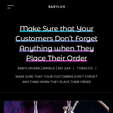
Make Sure that Your
Customers Don’t Forget
Anything when They
Place Their Order
BABYLON BAR | ENFIELD | EN1 2AA
>
TOBACCO
>
MAKE SURE THAT YOUR CUSTOMERS DON’T FORGET
ANYTHING WHEN THEY PLACE THEIR ORDER