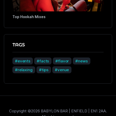
Top Hookah Mixes
TAGS
events
facts
flavor
news
relaxing
tips
venue
Copyright ©2026 BABYLON BAR | ENFIELD | EN1 2AA.